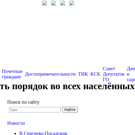
Совет
Дач
Почетные
Достопримечательности
ТИК
КСК
Депутатов
и
граждане
ГО
сад
 порядок во всех населённых
Поиск по сайту
Новости
В Сергиево-Посадском