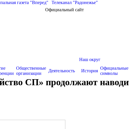
альная газета "Вперед"
|
Телеканал "Радонежье"
Официальный сайт
Наш округ
тие
Общественные
Официальные
Деятельность
История
ренции
организации
символы
ство СП» продолжают наводить