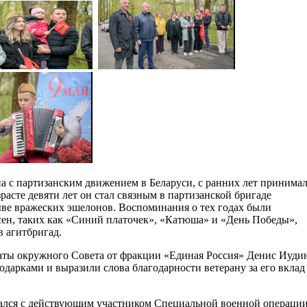
на с партизанским движением в Беларуси, с ранних лет принима
зрасте девяти лет он стал связным в партизанской бригаде
ыве вражеских эшелонов. Воспоминания о тех годах были
н, таких как «Синий платочек», «Катюша» и «День Победы»,
в агитбригад.
аты окружного Совета от фракции «Единая Россия» Денис Иуди
дарками и выразили слова благодарности ветерану за его вклад
ался с действующим участником Специальной военной операции