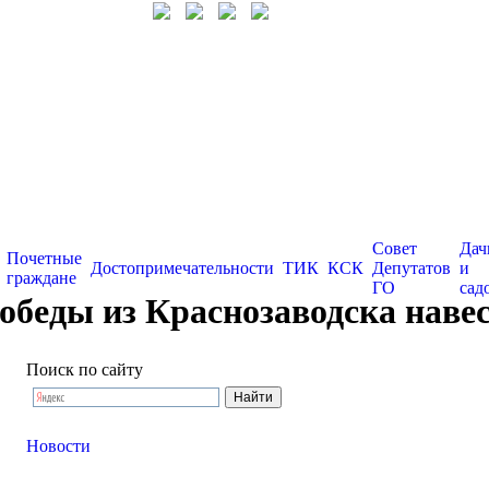
Совет
Дач
Почетные
Достопримечательности
ТИК
КСК
Депутатов
и
граждане
ГО
сад
обеды из Краснозаводска наве
Поиск по сайту
Новости