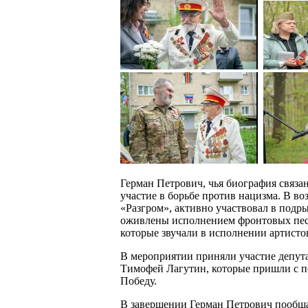
Герман Петрович, чья биография связа
участие в борьбе против нацизма. В во
«Разгром», активно участвовал в подр
оживлены исполнением фронтовых песе
которые звучали в исполнении артисто
В мероприятии приняли участие депут
Тимофей Лагутин, которые пришли с по
Победу.
В завершении Герман Петрович пообщ