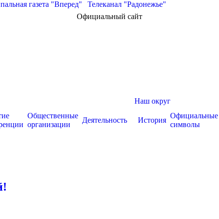
альная газета "Вперед"
|
Телеканал "Радонежье"
Официальный сайт
Наш округ
тие
Общественные
Официальные
Деятельность
История
ренции
организации
символы
й!