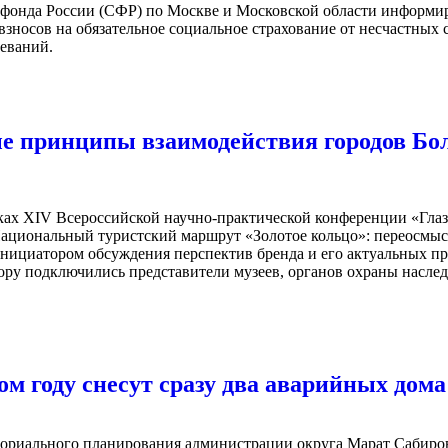
фонда России (СФР) по Москве и Московской области информи
взносов на обязательное социальное страхование от несчастных 
еваний.
е принципы взаимодействия городов Бо
мках XIV Всероссийской научно-практической конференции «Глаз
Национальный туристский маршрут «Золотое кольцо»: переосмыс
Инициатором обсуждения перспектив бренда и его актуальных пр
ору подключились представители музеев, органов охраны наслед
ом году снесут сразу два аварийных дом
ториального планирования администрации округа Марат Сабиро