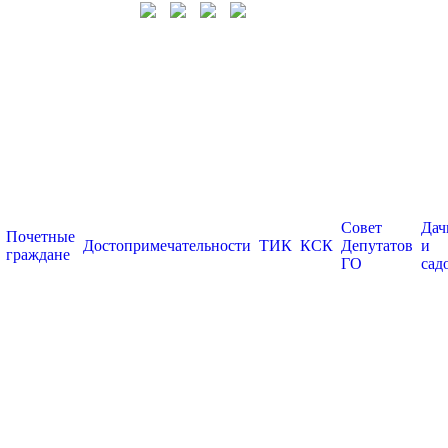
Совет
Дач
Почетные
Достопримечательности
ТИК
КСК
Депутатов
и
граждане
ГО
сад