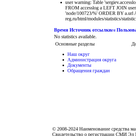
user warning: Table 'sergiev.accesslo
FROM accesslog a LEFT JOIN users
'node/100723/%' ORDER BY a.url A
reg.ru/html/modules/statistics/statisti
Время
Источник отсылки
Пользов
No statistics available.
Основные разделы
Д
Наш округ
Администрация округа
Документы
Обращения граждан
© 2008-2024 Наименование средства м
Свидетельство о регистрации СМИ Эл №