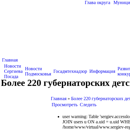
Глава округа
|
Муницип
Главная
Новости
Новости
Разви
Сергиева
Госадмтехнадзор
Информация
Подмосковья
конку
Посада
Более 220 губернаторских дет
Главная
»
Более 220 губернаторских де
Просмотреть
Следить
user warning: Table 'sergiev.acce
JOIN users u ON a.uid = u.uid WHE
/home/www/virtual/www.sergiev-reg.ru