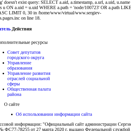
g' doesn't exist query: SELECT a.aid, a.timestamp, a.url, a.uid, u.name
 u ON a.uid = u.uid WHERE a.path = 'node/100723' OR a.path LIK
SC LIMIT 0, 30 in /home/www/virtual/www.sergiev-
cs.pages.inc on line 18.
атель
Действия
ополнительные ресурсы
Совет депутатов
городского округа
Управление
образования
Управление развития
отраслей социальной
сферы
Общественная палата
района
О сайте
Об использовании информации сайта
ассовой информации: "Официальный сайт администрации Сергиев
 ФС77-78255 от 27 марта 2020 г. выдано Федеральной службой п