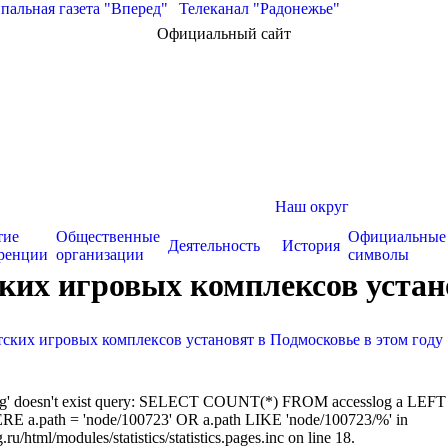
альная газета "Вперед"
|
Телеканал "Радонежье"
Официальный сайт
Наш округ
тие
Общественные
Официальные
Деятельность
История
ренции
организации
символы
ских игровых комплексов устан
тских игровых комплексов установят в Подмосковье в этом году
sslog' doesn't exist query: SELECT COUNT(*) FROM accesslog a LEFT
RE a.path = 'node/100723' OR a.path LIKE 'node/100723/%' in
/html/modules/statistics/statistics.pages.inc on line 18.