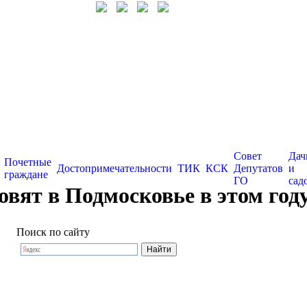
Совет
Дач
Почетные
Достопримечательности
ТИК
КСК
Депутатов
и
граждане
ГО
сад
овят в Подмосковье в этом год
Поиск по сайту