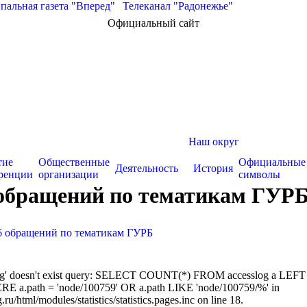
альная газета "Вперед"
|
Телеканал "Радонежье"
Официальный сайт
Наш округ
тие
Общественные
Официальные
Деятельность
История
ренции
организации
символы
 обращений по тематикам ГУР
6 обращений по тематикам ГУРБ
sslog' doesn't exist query: SELECT COUNT(*) FROM accesslog a LEFT
RE a.path = 'node/100759' OR a.path LIKE 'node/100759/%' in
/html/modules/statistics/statistics.pages.inc on line 18.