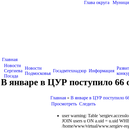
Глава округа
|
Муницип
Главная
Новости
Новости
Разви
Сергиева
Госадмтехнадзор
Информация
Подмосковья
конку
Посада
В январе в ЦУР поступило 66
Главная
»
В январе в ЦУР поступило 6
Просмотреть
Следить
user warning: Table 'sergiev.acce
JOIN users u ON a.uid = u.uid WHE
/home/www/virtual/www.sergiev-reg.ru