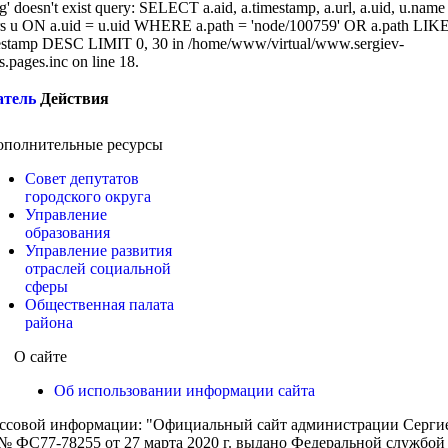
g' doesn't exist query: SELECT a.aid, a.timestamp, a.url, a.uid, u.name
 u ON a.uid = u.uid WHERE a.path = 'node/100759' OR a.path LIK
stamp DESC LIMIT 0, 30 in /home/www/virtual/www.sergiev-
cs.pages.inc on line 18.
атель
Действия
ополнительные ресурсы
Совет депутатов
городского округа
Управление
образования
Управление развития
отраслей социальной
сферы
Общественная палата
района
О сайте
Об использовании информации сайта
ассовой информации: "Официальный сайт администрации Сергиев
 ФС77-78255 от 27 марта 2020 г. выдано Федеральной службой п