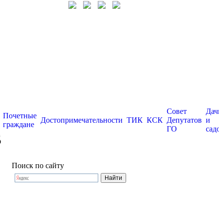
Совет
Дач
Почетные
Достопримечательности
ТИК
КСК
Депутатов
и
граждане
ГО
сад
Б
Поиск по сайту