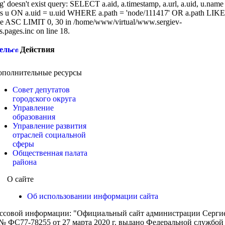
g' doesn't exist query: SELECT a.aid, a.timestamp, a.url, a.uid, u.name
 u ON a.uid = u.uid WHERE a.path = 'node/111417' OR a.path LIKE
 ASC LIMIT 0, 30 in /home/www/virtual/www.sergiev-
cs.pages.inc on line 18.
ель
Действия
ополнительные ресурсы
Совет депутатов
городского округа
Управление
образования
Управление развития
отраслей социальной
сферы
Общественная палата
района
О сайте
Об использовании информации сайта
ассовой информации: "Официальный сайт администрации Сергиев
 ФС77-78255 от 27 марта 2020 г. выдано Федеральной службой п