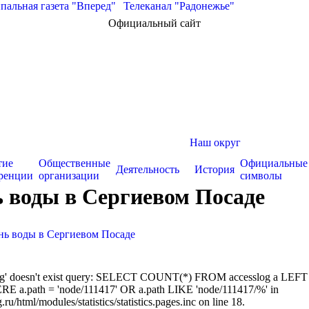
альная газета "Вперед"
|
Телеканал "Радонежье"
Официальный сайт
Наш округ
тие
Общественные
Официальные
Деятельность
История
ренции
организации
символы
ь воды в Сергиевом Посаде
ень воды в Сергиевом Посаде
sslog' doesn't exist query: SELECT COUNT(*) FROM accesslog a LEFT
RE a.path = 'node/111417' OR a.path LIKE 'node/111417/%' in
/html/modules/statistics/statistics.pages.inc on line 18.