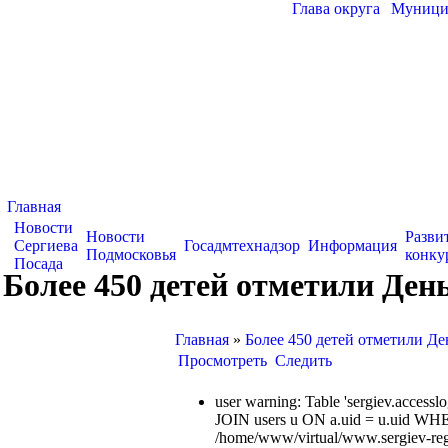
Глава округа
|
Муницип
Главная
Новости
Новости
Разви
Сергиева
Госадмтехнадзор
Информация
Подмосковья
конку
Посада
Более 450 детей отметили Ден
Главная
»
Более 450 детей отметили Д
Просмотреть
Следить
user warning: Table 'sergiev.acce
JOIN users u ON a.uid = u.uid WHE
/home/www/virtual/www.sergiev-reg.ru