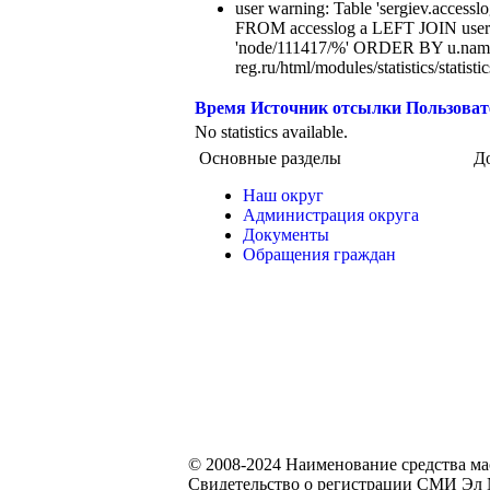
user warning: Table 'sergiev.accesslo
FROM accesslog a LEFT JOIN users
'node/111417/%' ORDER BY u.name
reg.ru/html/modules/statistics/statisti
Время
Источник отсылки
Пользоват
No statistics available.
Основные разделы
Д
Наш округ
Администрация округа
Документы
Обращения граждан
© 2008-2024 Наименование средства м
Свидетельство о регистрации СМИ Эл №