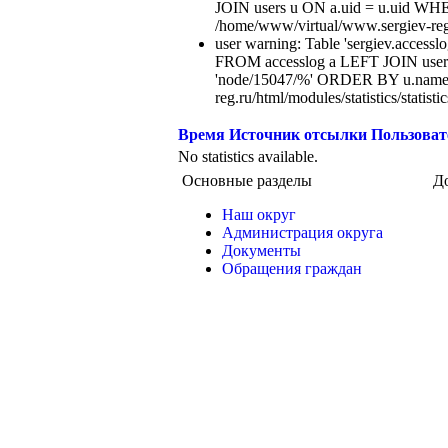
JOIN users u ON a.uid = u.uid WHE
/home/www/virtual/www.sergiev-reg.ru
user warning: Table 'sergiev.accesslo
FROM accesslog a LEFT JOIN users
'node/15047/%' ORDER BY u.name 
reg.ru/html/modules/statistics/statisti
Время
Источник отсылки
Пользоват
No statistics available.
Основные разделы
Д
Наш округ
Администрация округа
Документы
Обращения граждан