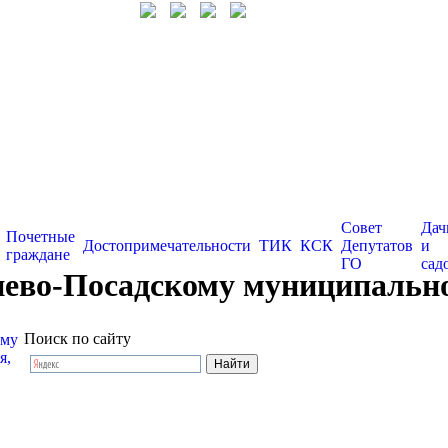
Совет
Дач
Почетные
Достопримечательности
ТИК
КСК
Депутатов
и
граждане
ГО
сад
во-Посадскому муниципальному 
Поиск по сайту
ому
я,