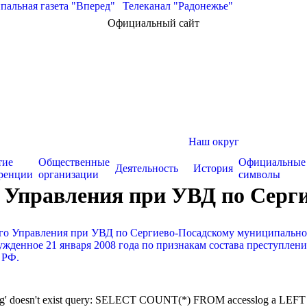
альная газета "Вперед"
|
Телеканал "Радонежье"
Официальный сайт
Наш округ
тие
Общественные
Официальные
Деятельность
История
ренции
организации
символы
 Управления при УВД по Сергие
ого Управления при УВД по Сергиево-Посадскому муниципальн
ужденное 21 января 2008 года по признакам состава преступлени
 РФ.
sslog' doesn't exist query: SELECT COUNT(*) FROM accesslog a LEFT