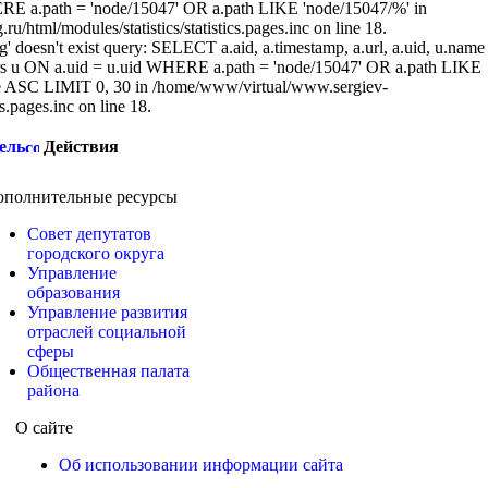
RE a.path = 'node/15047' OR a.path LIKE 'node/15047/%' in
/html/modules/statistics/statistics.pages.inc on line 18.
g' doesn't exist query: SELECT a.aid, a.timestamp, a.url, a.uid, u.name
 u ON a.uid = u.uid WHERE a.path = 'node/15047' OR a.path LIKE
ASC LIMIT 0, 30 in /home/www/virtual/www.sergiev-
cs.pages.inc on line 18.
ель
Действия
ополнительные ресурсы
Совет депутатов
городского округа
Управление
образования
Управление развития
отраслей социальной
сферы
Общественная палата
района
О сайте
Об использовании информации сайта