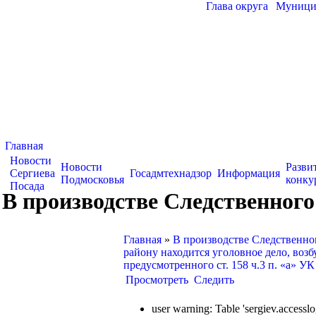
Глава округа
|
Муницип
Главная
Новости
Новости
Разви
Сергиева
Госадмтехнадзор
Информация
Подмосковья
конку
Посада
В производстве Следственного
Главная
»
В производстве Следственн
району находится уголовное дело, возб
предусмотренного ст. 158 ч.3 п. «а» УК
Просмотреть
Следить
user warning: Table 'sergiev.acce