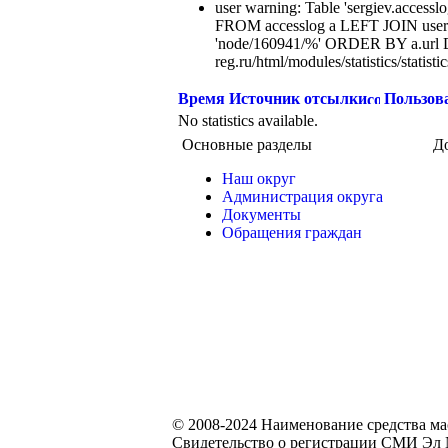
user warning: Table 'sergiev.accesslo
FROM accesslog a LEFT JOIN users
'node/160941/%' ORDER BY a.url 
reg.ru/html/modules/statistics/statisti
Время
Источник отсылки
Пользов
No statistics available.
Основные разделы
Д
Наш округ
Администрация округа
Документы
Обращения граждан
© 2008-2024 Наименование средства м
Свидетельство о регистрации СМИ Эл №