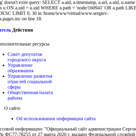
g' doesn't exist query: SELECT a.aid, a.timestamp, a.url, a.uid, u.name
 u ON a.uid = u.uid WHERE a.path = 'node/160941' OR a.path LIK
DESC LIMIT 0, 30 in /home/www/virtual/www.sergiev-
cs.pages.inc on line 18.
атель
Действия
ополнительные ресурсы
Совет депутатов
городского округа
Управление
образования
Управление развития
отраслей социальной
сферы
Общественная палата
района
О сайте
Об использовании информации сайта
ассовой информации: "Официальный сайт администрации Сергиев
 ФС77-78255 от 27 марта 2020 г. выдано Федеральной службой п