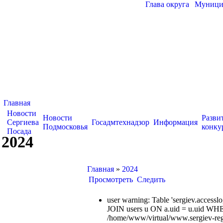
Глава округа
|
Муницип
Главная
Новости
Новости
Разви
Сергиева
Госадмтехнадзор
Информация
Подмосковья
конку
Посада
2024
Главная
»
2024
Просмотреть
Следить
user warning: Table 'sergiev.acce
JOIN users u ON a.uid = u.uid WHE
/home/www/virtual/www.sergiev-reg.ru