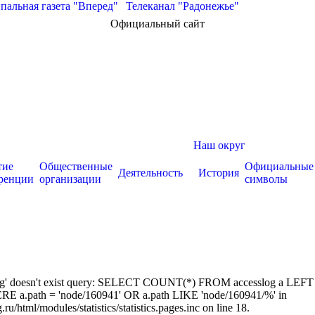
альная газета "Вперед"
|
Телеканал "Радонежье"
Официальный сайт
Наш округ
тие
Общественные
Официальные
Деятельность
История
ренции
организации
символы
sslog' doesn't exist query: SELECT COUNT(*) FROM accesslog a LEFT
RE a.path = 'node/160941' OR a.path LIKE 'node/160941/%' in
/html/modules/statistics/statistics.pages.inc on line 18.