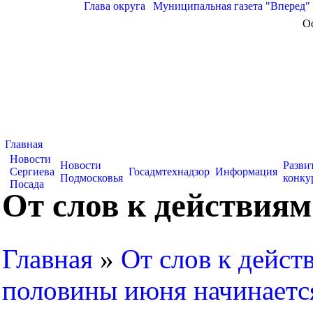
Глава округа
|
Муниципальная газета "Вперед"
О
Главная
Новости
Новости
Разви
Сергиева
Госадмтехнадзор
Информация
Подмосковья
конку
Посада
От слов к действия
Главная
»
От слов к дейст
половины июня начинаетс