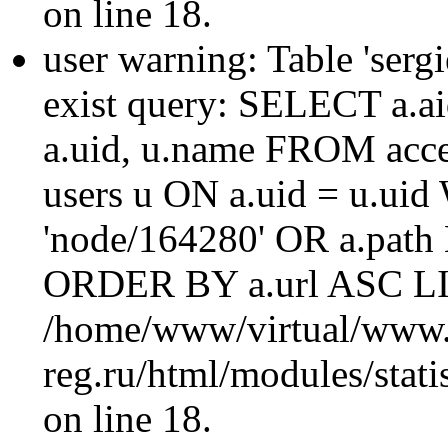
on line 18.
user warning: Table 'sergi
exist query: SELECT a.aid
a.uid, u.name FROM acc
users u ON a.uid = u.ui
'node/164280' OR a.path
ORDER BY a.url ASC LI
/home/www/virtual/www.
reg.ru/html/modules/statis
on line 18.