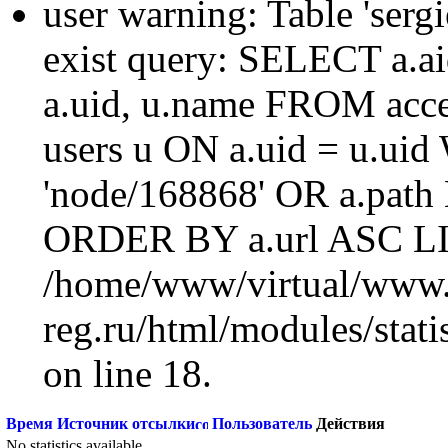
user warning: Table 'sergi
exist query: SELECT a.aid
a.uid, u.name FROM acc
users u ON a.uid = u.ui
'node/168868' OR a.path
ORDER BY a.url ASC LI
/home/www/virtual/www.
reg.ru/html/modules/statis
on line 18.
Время
Источник отсылки
Пользователь
Действия
No statistics available.