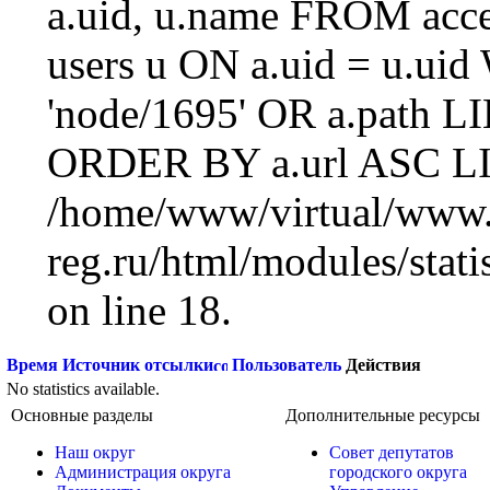
a.uid, u.name FROM acc
users u ON a.uid = u.ui
'node/1695' OR a.path L
ORDER BY a.url ASC LI
/home/www/virtual/www.
reg.ru/html/modules/statis
on line 18.
Время
Источник отсылки
Пользователь
Действия
No statistics available.
Основные разделы
Дополнительные ресурсы
Наш округ
Совет депутатов
Администрация округа
городского округа