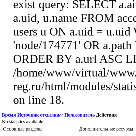
exist query: SELECT a.aid
a.uid, u.name FROM acc
users u ON a.uid = u.ui
'node/174771' OR a.path
ORDER BY a.url ASC LI
/home/www/virtual/www.
reg.ru/html/modules/statis
on line 18.
Время
Источник отсылки
Пользователь
Действия
No statistics available.
Основные разделы
Дополнительные ресурсы