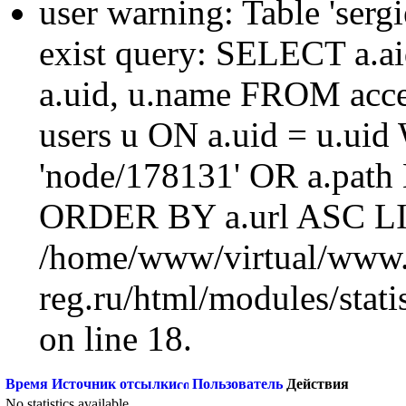
user warning: Table 'sergi
exist query: SELECT a.aid
a.uid, u.name FROM acc
users u ON a.uid = u.ui
'node/178131' OR a.path
ORDER BY a.url ASC LI
/home/www/virtual/www.
reg.ru/html/modules/statis
on line 18.
Время
Источник отсылки
Пользователь
Действия
No statistics available.