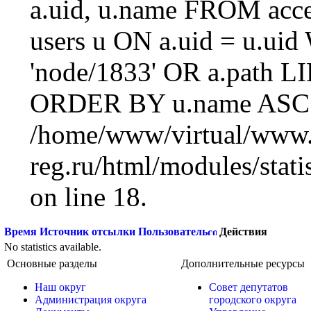
a.uid, u.name FROM acc
users u ON a.uid = u.ui
'node/1833' OR a.path L
ORDER BY u.name ASC L
/home/www/virtual/www.
reg.ru/html/modules/statis
on line 18.
Время
Источник отсылки
Пользователь
Действия
No statistics available.
Основные разделы
Дополнительные ресурсы
Наш округ
Совет депутатов
Администрация округа
городского округа