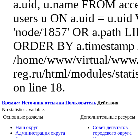
a.uid, u.name FROM acc
users u ON a.uid = u.ui
'node/1857' OR a.path L
ORDER BY a.timestamp 
/home/www/virtual/www.
reg.ru/html/modules/statis
on line 18.
Время
Источник отсылки
Пользователь
Действия
No statistics available.
Основные разделы
Дополнительные ресурсы
Наш округ
Совет депутатов
Администрация округа
городского округа