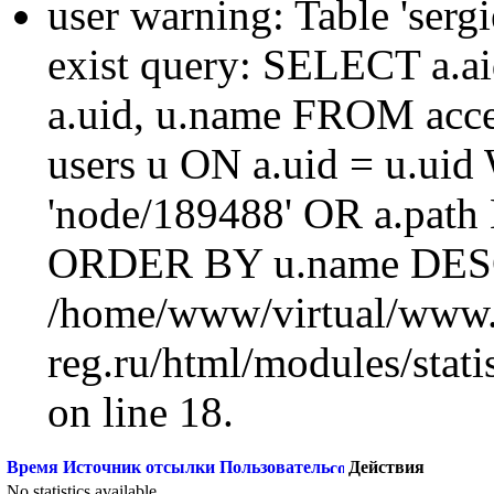
user warning: Table 'sergi
exist query: SELECT a.aid
a.uid, u.name FROM acc
users u ON a.uid = u.ui
'node/189488' OR a.path
ORDER BY u.name DESC
/home/www/virtual/www.
reg.ru/html/modules/statis
on line 18.
Время
Источник отсылки
Пользователь
Действия
No statistics available.