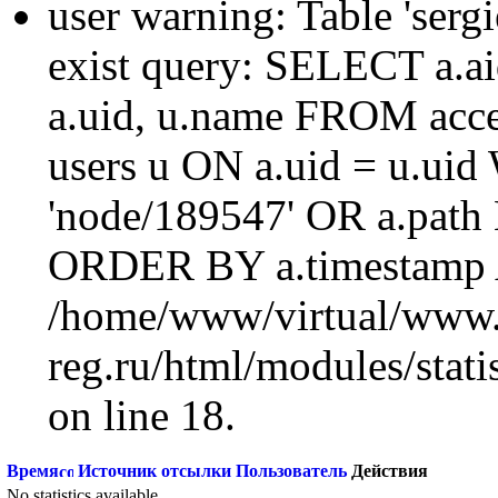
user warning: Table 'sergi
exist query: SELECT a.aid
a.uid, u.name FROM acc
users u ON a.uid = u.ui
'node/189547' OR a.path
ORDER BY a.timestamp 
/home/www/virtual/www.
reg.ru/html/modules/statis
on line 18.
Время
Источник отсылки
Пользователь
Действия
No statistics available.