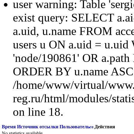
user warning: Table 'sergi
exist query: SELECT a.aid
a.uid, u.name FROM acc
users u ON a.uid = u.ui
'node/190861' OR a.path
ORDER BY u.name ASC L
/home/www/virtual/www.
reg.ru/html/modules/statis
on line 18.
Время
Источник отсылки
Пользователь
Действия
No statistics available.