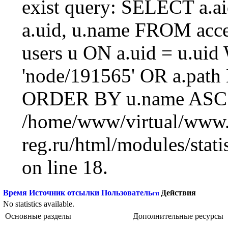
exist query: SELECT a.aid
a.uid, u.name FROM acc
users u ON a.uid = u.ui
'node/191565' OR a.path
ORDER BY u.name ASC L
/home/www/virtual/www.
reg.ru/html/modules/statis
on line 18.
Время
Источник отсылки
Пользователь
Действия
No statistics available.
Основные разделы
Дополнительные ресурсы