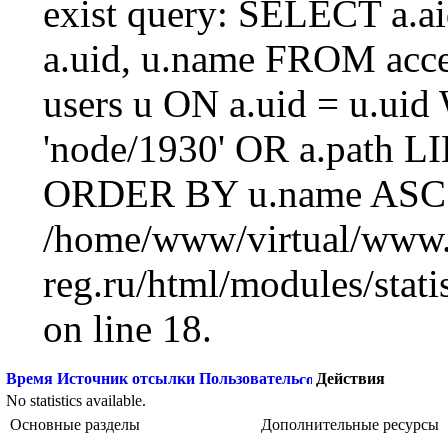
exist query: SELECT a.aid
a.uid, u.name FROM acc
users u ON a.uid = u.ui
'node/1930' OR a.path L
ORDER BY u.name ASC L
/home/www/virtual/www.
reg.ru/html/modules/statis
on line 18.
Время
Источник отсылки
Пользователь
Действия
No statistics available.
Основные разделы
Дополнительные ресурсы