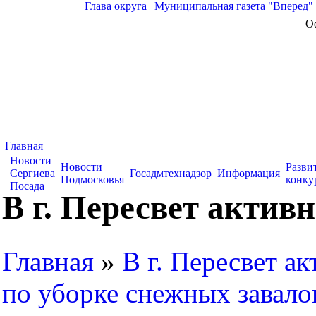
Глава округа
|
Муниципальная газета "Вперед"
О
Главная
Новости
Новости
Разви
Сергиева
Госадмтехнадзор
Информация
Подмосковья
конку
Посада
В г. Пересвет актив
Главная
»
В г. Пересвет ак
по уборке снежных завало