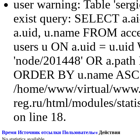
user warning: Table 'sergi
exist query: SELECT a.aid
a.uid, u.name FROM acc
users u ON a.uid = u.ui
'node/201448' OR a.path
ORDER BY u.name ASC L
/home/www/virtual/www.
reg.ru/html/modules/statis
on line 18.
Время
Источник отсылки
Пользователь
Действия
No statistics available.