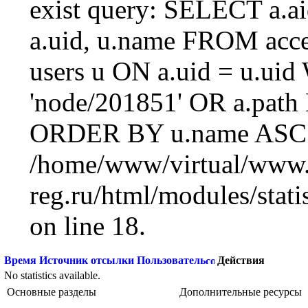
exist query: SELECT a.aid
a.uid, u.name FROM acc
users u ON a.uid = u.ui
'node/201851' OR a.path
ORDER BY u.name ASC L
/home/www/virtual/www.
reg.ru/html/modules/statis
on line 18.
Время
Источник отсылки
Пользователь
Действия
No statistics available.
Основные разделы
Дополнительные ресурсы