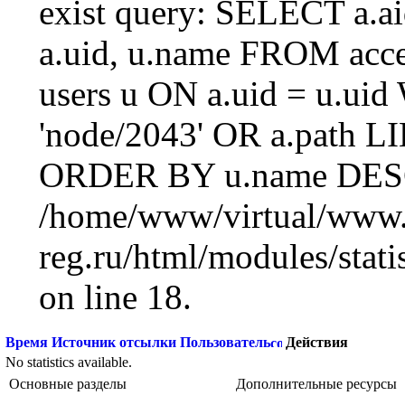
exist query: SELECT a.aid
a.uid, u.name FROM acc
users u ON a.uid = u.ui
'node/2043' OR a.path L
ORDER BY u.name DESC
/home/www/virtual/www.
reg.ru/html/modules/statis
on line 18.
Время
Источник отсылки
Пользователь
Действия
No statistics available.
Основные разделы
Дополнительные ресурсы