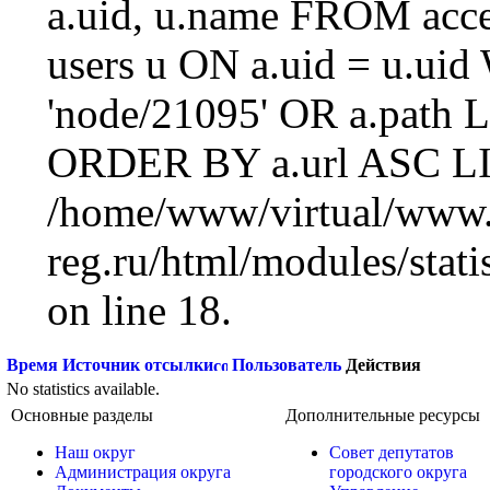
a.uid, u.name FROM acc
users u ON a.uid = u.ui
'node/21095' OR a.path 
ORDER BY a.url ASC LI
/home/www/virtual/www.
reg.ru/html/modules/statis
on line 18.
Время
Источник отсылки
Пользователь
Действия
No statistics available.
Основные разделы
Дополнительные ресурсы
Наш округ
Совет депутатов
Администрация округа
городского округа