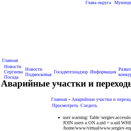
Глава округа
|
Муницип
Главная
Новости
Новости
Разви
Сергиева
Госадмтехнадзор
Информация
Подмосковья
конку
Посада
Аварийные участки и переход
Главная
»
Аварийные участки и перех
Просмотреть
Следить
user warning: Table 'sergiev.acce
JOIN users u ON a.uid = u.uid WHE
/home/www/virtual/www.sergiev-reg.ru