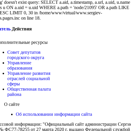
g' doesn't exist query: SELECT a.aid, a.timestamp, a.url, a.uid, u.name
 u ON a.uid = u.uid WHERE a.path = 'node/21095' OR a.path LIKE
SC LIMIT 0, 30 in /home/www/virtual/www.sergiev-
cs.pages.inc on line 18.
атель
Действия
ополнительные ресурсы
Совет депутатов
городского округа
Управление
образования
Управление развития
отраслей социальной
сферы
Общественная палата
района
О сайте
Об использовании информации сайта
ассовой информации: "Официальный сайт администрации Сергиев
 ФС77-78255 от 27 марта 2020 г. выдано Федеральной службой п