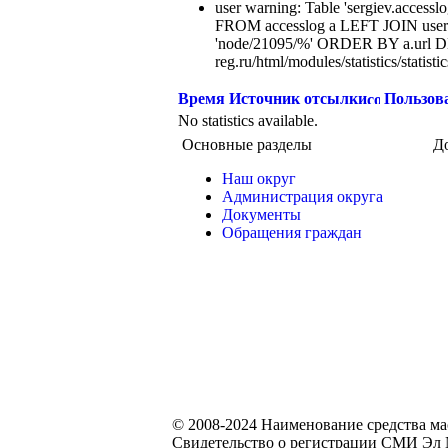
user warning: Table 'sergiev.accesslo
FROM accesslog a LEFT JOIN users
'node/21095/%' ORDER BY a.url DE
reg.ru/html/modules/statistics/statisti
Время
Источник отсылки
Пользов
No statistics available.
Основные разделы
Д
Наш округ
Администрация округа
Документы
Обращения граждан
© 2008-2024 Наименование средства м
Свидетельство о регистрации СМИ Эл №