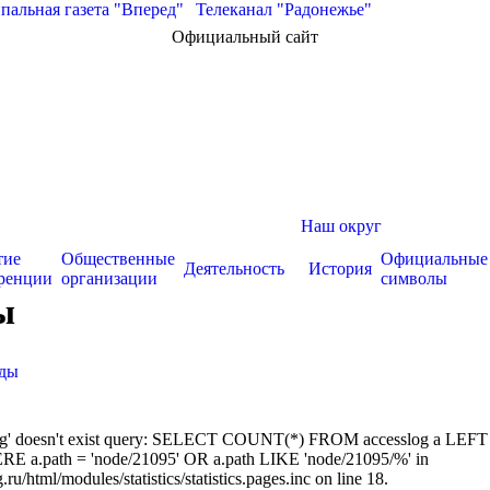
альная газета "Вперед"
|
Телеканал "Радонежье"
Официальный сайт
Наш округ
тие
Общественные
Официальные
Деятельность
История
ренции
организации
символы
ы
оды
sslog' doesn't exist query: SELECT COUNT(*) FROM accesslog a LEFT
RE a.path = 'node/21095' OR a.path LIKE 'node/21095/%' in
/html/modules/statistics/statistics.pages.inc on line 18.