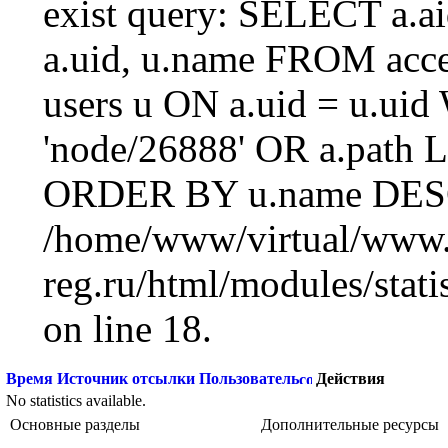
exist query: SELECT a.aid
a.uid, u.name FROM acc
users u ON a.uid = u.ui
'node/26888' OR a.path 
ORDER BY u.name DESC
/home/www/virtual/www.
reg.ru/html/modules/statis
on line 18.
Время
Источник отсылки
Пользователь
Действия
No statistics available.
Основные разделы
Дополнительные ресурсы