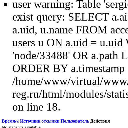
user warning: Table 'sergi
exist query: SELECT a.aid
a.uid, u.name FROM acc
users u ON a.uid = u.ui
'node/33488' OR a.path 
ORDER BY a.timestamp 
/home/www/virtual/www.
reg.ru/html/modules/statis
on line 18.
Время
Источник отсылки
Пользователь
Действия
No statistics available.