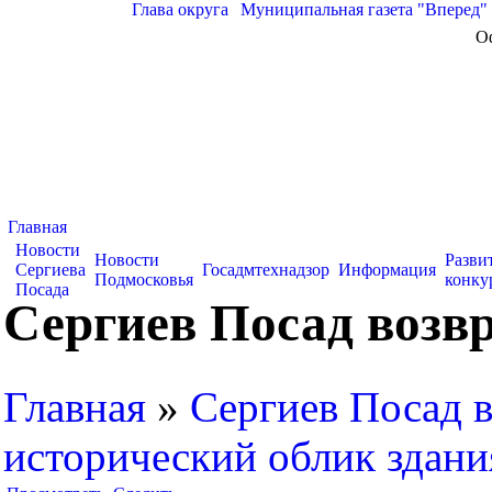
Глава округа
|
Муниципальная газета "Вперед"
О
Главная
Новости
Новости
Разви
Сергиева
Госадмтехнадзор
Информация
Подмосковья
конку
Посада
Сергиев Посад возв
Главная
»
Сергиев Посад 
исторический облик здан