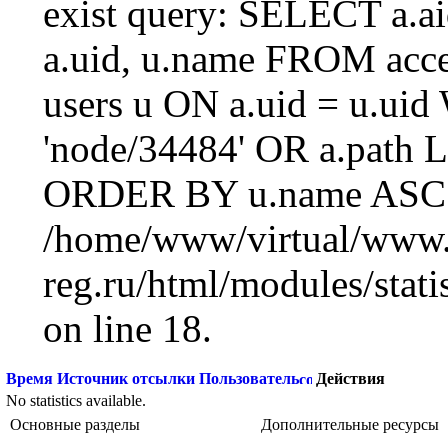
exist query: SELECT a.aid
a.uid, u.name FROM acc
users u ON a.uid = u.ui
'node/34484' OR a.path 
ORDER BY u.name ASC L
/home/www/virtual/www.
reg.ru/html/modules/statis
on line 18.
Время
Источник отсылки
Пользователь
Действия
No statistics available.
Основные разделы
Дополнительные ресурсы