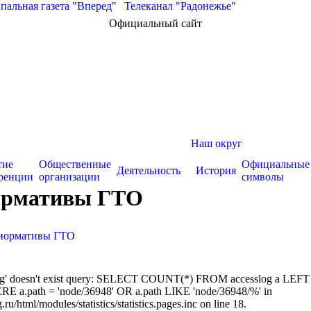
альная газета "Вперед"
|
Телеканал "Радонежье"
Официальный сайт
Наш округ
тие
Общественные
Официальные
Деятельность
История
ренции
организации
символы
нормативы ГТО
 нормативы ГТО
sslog' doesn't exist query: SELECT COUNT(*) FROM accesslog a LEFT
RE a.path = 'node/36948' OR a.path LIKE 'node/36948/%' in
/html/modules/statistics/statistics.pages.inc on line 18.