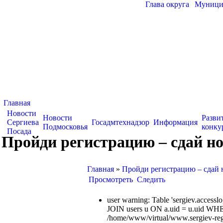
Глава округа
|
Муницип
Главная
Новости
Новости
Разви
Сергиева
Госадмтехнадзор
Информация
Подмосковья
конку
Посада
Пройди регистрацию – сдай 
Главная
»
Пройди регистрацию – сдай
Просмотреть
Следить
user warning: Table 'sergiev.acce
JOIN users u ON a.uid = u.uid WHE
/home/www/virtual/www.sergiev-reg.ru