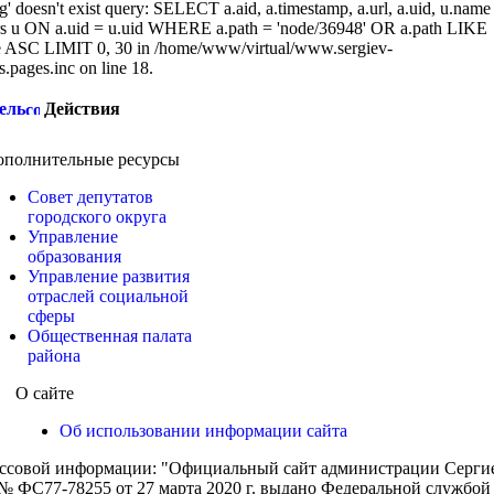
g' doesn't exist query: SELECT a.aid, a.timestamp, a.url, a.uid, u.name
 u ON a.uid = u.uid WHERE a.path = 'node/36948' OR a.path LIKE
ASC LIMIT 0, 30 in /home/www/virtual/www.sergiev-
cs.pages.inc on line 18.
ель
Действия
ополнительные ресурсы
Совет депутатов
городского округа
Управление
образования
Управление развития
отраслей социальной
сферы
Общественная палата
района
О сайте
Об использовании информации сайта
ассовой информации: "Официальный сайт администрации Сергиев
 ФС77-78255 от 27 марта 2020 г. выдано Федеральной службой п