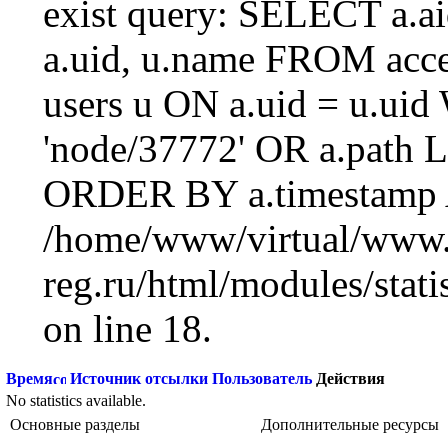
exist query: SELECT a.aid
a.uid, u.name FROM acc
users u ON a.uid = u.ui
'node/37772' OR a.path 
ORDER BY a.timestamp 
/home/www/virtual/www.
reg.ru/html/modules/statis
on line 18.
Время
Источник отсылки
Пользователь
Действия
No statistics available.
Основные разделы
Дополнительные ресурсы