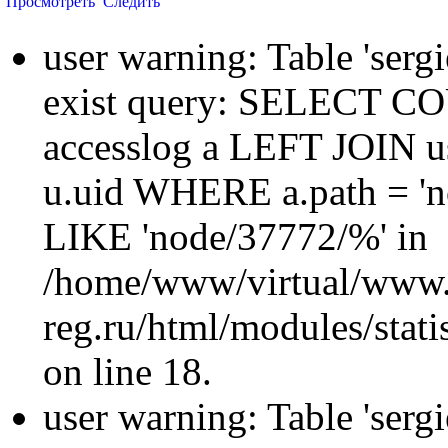
Просмотреть
Следить
user warning: Table 'sergi
exist query: SELECT 
accesslog a LEFT JOIN u
u.uid WHERE a.path = 'n
LIKE 'node/37772/%' in
/home/www/virtual/www.
reg.ru/html/modules/statis
on line 18.
user warning: Table 'sergi