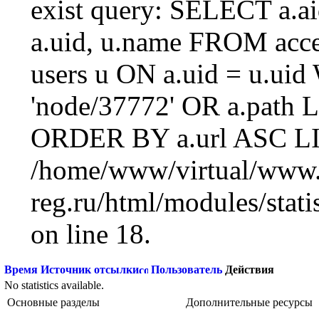
exist query: SELECT a.aid
a.uid, u.name FROM acc
users u ON a.uid = u.ui
'node/37772' OR a.path 
ORDER BY a.url ASC LI
/home/www/virtual/www.
reg.ru/html/modules/statis
on line 18.
Время
Источник отсылки
Пользователь
Действия
No statistics available.
Основные разделы
Дополнительные ресурсы