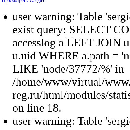
Просмотреть
Следить
user warning: Table 'sergi
exist query: SELECT 
accesslog a LEFT JOIN u
u.uid WHERE a.path = 'n
LIKE 'node/37772/%' in
/home/www/virtual/www.
reg.ru/html/modules/statis
on line 18.
user warning: Table 'sergi