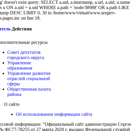
g' doesn't exist query: SELECT a.aid, a.timestamp, a.url, a.uid, u.name
 u ON a.uid = u.uid WHERE a.path = 'node/38988' OR a.path LIKE
tamp DESC LIMIT 0, 30 in /home/www/virtual/www.sergiev-
cs.pages.inc on line 18.
атель
Действия
ополнительные ресурсы
Совет депутатов
городского округа
Управление
образования
Управление развития
отраслей социальной
сферы
Общественная палата
района
О сайте
Об использовании информации сайта
ассовой информации: "Официальный сайт администрации Сергиев
 ФС77-78255 от 27 марта 2020 г. выдано Федеральной службой п