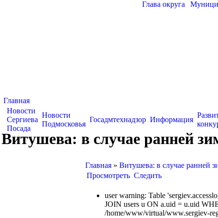
Глава округа
|
Муницип
Главная
Новости
Новости
Разви
Сергиева
Госадмтехнадзор
Информация
Подмосковья
конку
Посада
Витушева: в случае ранней з
Главная
»
Витушева: в случае ранней 
Просмотреть
Следить
user warning: Table 'sergiev.acce
JOIN users u ON a.uid = u.uid WHE
/home/www/virtual/www.sergiev-reg.ru