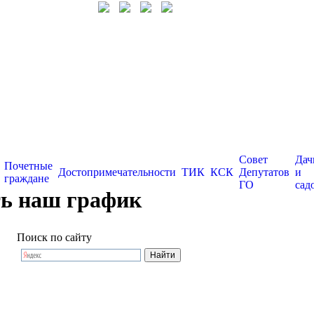
Совет
Дач
Почетные
Достопримечательности
ТИК
КСК
Депутатов
и
граждане
ГО
сад
ть наш график
Поиск по сайту