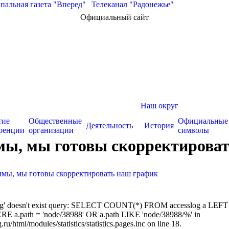
альная газета "Вперед"
|
Телеканал "Радонежье"
Официальный сайт
Наш округ
тие
Общественные
Официальные
Деятельность
История
ренции
организации
символы
имы, мы готовы скорректирова
зимы, мы готовы скорректировать наш график
sslog' doesn't exist query: SELECT COUNT(*) FROM accesslog a LEFT
RE a.path = 'node/38988' OR a.path LIKE 'node/38988/%' in
/html/modules/statistics/statistics.pages.inc on line 18.