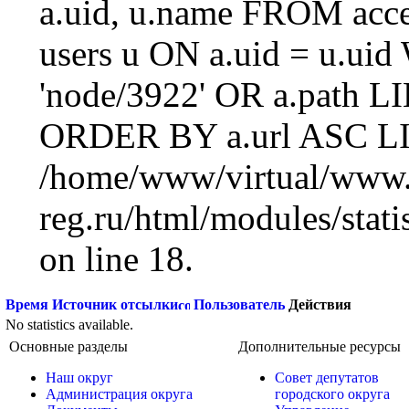
a.uid, u.name FROM acc
users u ON a.uid = u.ui
'node/3922' OR a.path L
ORDER BY a.url ASC LI
/home/www/virtual/www.
reg.ru/html/modules/statis
on line 18.
Время
Источник отсылки
Пользователь
Действия
No statistics available.
Основные разделы
Дополнительные ресурсы
Наш округ
Совет депутатов
Администрация округа
городского округа