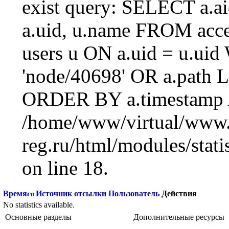
exist query: SELECT a.aid
a.uid, u.name FROM acc
users u ON a.uid = u.ui
'node/40698' OR a.path 
ORDER BY a.timestamp 
/home/www/virtual/www.
reg.ru/html/modules/statis
on line 18.
Время
Источник отсылки
Пользователь
Действия
No statistics available.
Основные разделы
Дополнительные ресурсы