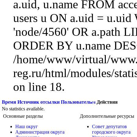
a.uid, u.name FROM acc
users u ON a.uid = u.ui
'node/4560' OR a.path L
ORDER BY u.name DESC
/home/www/virtual/www.
reg.ru/html/modules/statis
on line 18.
Время
Источник отсылки
Пользователь
Действия
No statistics available.
Основные разделы
Дополнительные ресурсы
Наш округ
Совет депутатов
Администрация округа
городского округа