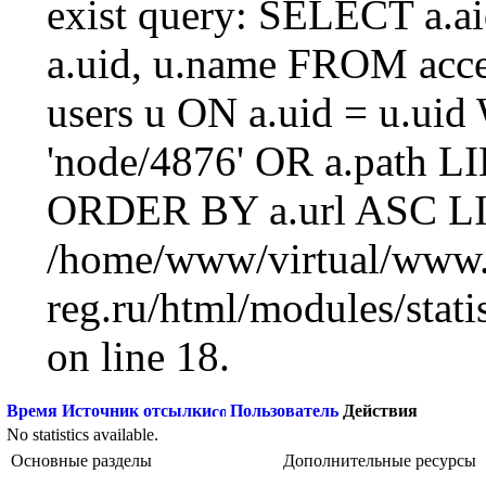
exist query: SELECT a.aid
a.uid, u.name FROM acc
users u ON a.uid = u.ui
'node/4876' OR a.path L
ORDER BY a.url ASC LI
/home/www/virtual/www.
reg.ru/html/modules/statis
on line 18.
Время
Источник отсылки
Пользователь
Действия
No statistics available.
Основные разделы
Дополнительные ресурсы