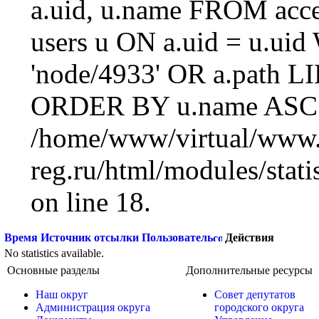
a.uid, u.name FROM acc
users u ON a.uid = u.ui
'node/4933' OR a.path L
ORDER BY u.name ASC L
/home/www/virtual/www.
reg.ru/html/modules/statis
on line 18.
Время
Источник отсылки
Пользователь
Действия
No statistics available.
Основные разделы
Дополнительные ресурсы
Наш округ
Совет депутатов
Администрация округа
городского округа