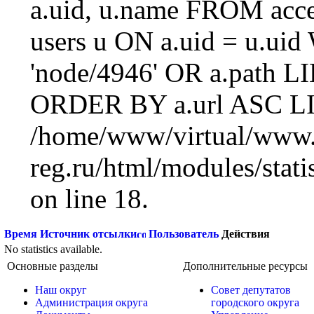
a.uid, u.name FROM acc
users u ON a.uid = u.ui
'node/4946' OR a.path L
ORDER BY a.url ASC LI
/home/www/virtual/www.
reg.ru/html/modules/statis
on line 18.
Время
Источник отсылки
Пользователь
Действия
No statistics available.
Основные разделы
Дополнительные ресурсы
Наш округ
Совет депутатов
Администрация округа
городского округа