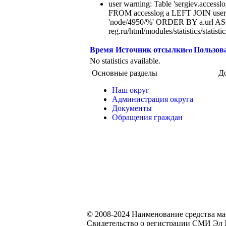
user warning: Table 'sergiev.accesslo
FROM accesslog a LEFT JOIN users
'node/4950/%' ORDER BY a.url ASC
reg.ru/html/modules/statistics/statisti
Время
Источник отсылки
Пользов
No statistics available.
Основные разделы
Д
Наш округ
Администрация округа
Документы
Обращения граждан
© 2008-2024 Наименование средства м
Свидетельство о регистрации СМИ Эл №