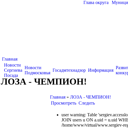
Глава округа
|
Муницип
Главная
Новости
Новости
Разви
Сергиева
Госадмтехнадзор
Информация
Подмосковья
конку
Посада
ЛОЗА - ЧЕМПИОН!
Главная
»
ЛОЗА - ЧЕМПИОН!
Просмотреть
Следить
user warning: Table 'sergiev.acce
JOIN users u ON a.uid = u.uid WHE
/home/www/virtual/www.sergiev-reg.ru