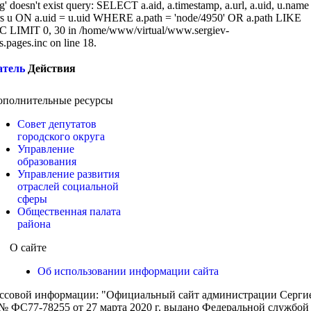
g' doesn't exist query: SELECT a.aid, a.timestamp, a.url, a.uid, u.name
 u ON a.uid = u.uid WHERE a.path = 'node/4950' OR a.path LIKE
 LIMIT 0, 30 in /home/www/virtual/www.sergiev-
cs.pages.inc on line 18.
атель
Действия
ополнительные ресурсы
Совет депутатов
городского округа
Управление
образования
Управление развития
отраслей социальной
сферы
Общественная палата
района
О сайте
Об использовании информации сайта
ассовой информации: "Официальный сайт администрации Сергиев
 ФС77-78255 от 27 марта 2020 г. выдано Федеральной службой п