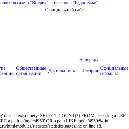
альная газета "Вперед"
|
Телеканал "Радонежье"
Официальный сайт
Наш округ
тие
Общественные
Официальные
Деятельность
История
ренции
организации
символы
sslog' doesn't exist query: SELECT COUNT(*) FROM accesslog a LEFT
RE a.path = 'node/4950' OR a.path LIKE 'node/4950/%' in
/html/modules/statistics/statistics.pages.inc on line 18.