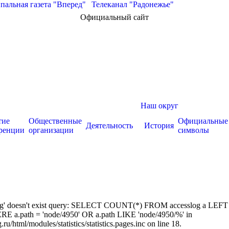
альная газета "Вперед"
|
Телеканал "Радонежье"
Официальный сайт
Наш округ
тие
Общественные
Официальные
Деятельность
История
ренции
организации
символы
sslog' doesn't exist query: SELECT COUNT(*) FROM accesslog a LEFT
RE a.path = 'node/4950' OR a.path LIKE 'node/4950/%' in
/html/modules/statistics/statistics.pages.inc on line 18.