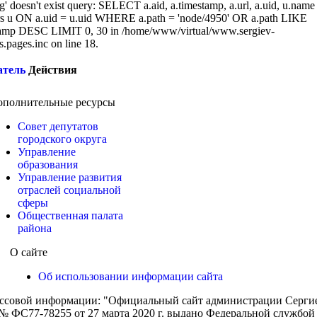
g' doesn't exist query: SELECT a.aid, a.timestamp, a.url, a.uid, u.name
 u ON a.uid = u.uid WHERE a.path = 'node/4950' OR a.path LIKE
amp DESC LIMIT 0, 30 in /home/www/virtual/www.sergiev-
cs.pages.inc on line 18.
атель
Действия
ополнительные ресурсы
Совет депутатов
городского округа
Управление
образования
Управление развития
отраслей социальной
сферы
Общественная палата
района
О сайте
Об использовании информации сайта
ассовой информации: "Официальный сайт администрации Сергиев
 ФС77-78255 от 27 марта 2020 г. выдано Федеральной службой п