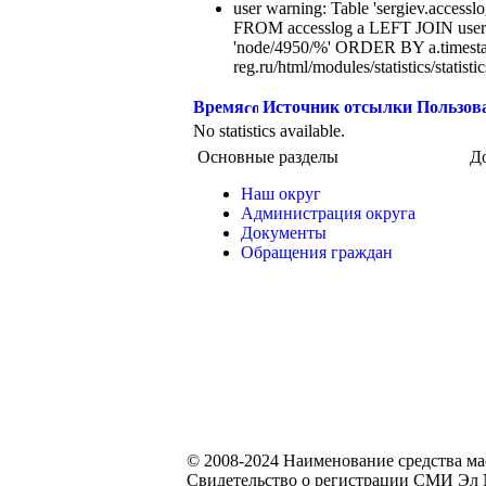
user warning: Table 'sergiev.accesslo
FROM accesslog a LEFT JOIN users
'node/4950/%' ORDER BY a.timest
reg.ru/html/modules/statistics/statisti
Время
Источник отсылки
Пользов
No statistics available.
Основные разделы
Д
Наш округ
Администрация округа
Документы
Обращения граждан
© 2008-2024 Наименование средства м
Свидетельство о регистрации СМИ Эл №