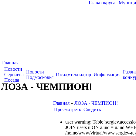
Глава округа
|
Муницип
Главная
Новости
Новости
Разви
Сергиева
Госадмтехнадзор
Информация
Подмосковья
конку
Посада
ЛОЗА - ЧЕМПИОН!
Главная
»
ЛОЗА - ЧЕМПИОН!
Просмотреть
Следить
user warning: Table 'sergiev.acce
JOIN users u ON a.uid = u.uid WHE
/home/www/virtual/www.sergiev-reg.ru