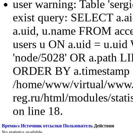
user warning: Table 'sergi
exist query: SELECT a.aid
a.uid, u.name FROM acc
users u ON a.uid = u.ui
'node/5028' OR a.path L
ORDER BY a.timestamp 
/home/www/virtual/www.
reg.ru/html/modules/statis
on line 18.
Время
Источник отсылки
Пользователь
Действия
No statistics available.