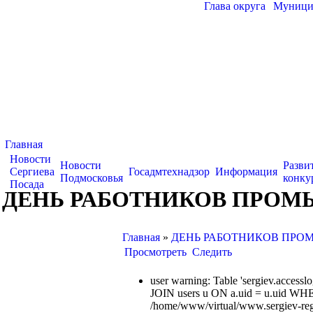
Глава округа
|
Муницип
Главная
Новости
Новости
Разви
Сергиева
Госадмтехнадзор
Информация
Подмосковья
конку
Посада
ДЕНЬ РАБОТНИКОВ ПРОМ
Главная
»
ДЕНЬ РАБОТНИКОВ ПРО
Просмотреть
Следить
user warning: Table 'sergiev.acce
JOIN users u ON a.uid = u.uid WHE
/home/www/virtual/www.sergiev-reg.ru