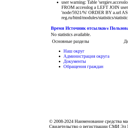
user warning: Table 'sergiev.accesslo
FROM accesslog a LEFT JOIN users
'node/5921/%' ORDER BY a.url ASC
reg.ru/html/modules/statistics/statisti
Время
Источник отсылки
Пользов
No statistics available.
Основные разделы
Д
Наш округ
Администрация округа
Документы
Обращения граждан
© 2008-2024 Наименование средства м
Свидетельство о регистрации СМИ Эл №