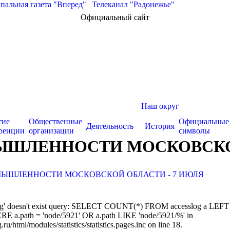
альная газета "Вперед"
|
Телеканал "Радонежье"
Официальный сайт
Наш округ
тие
Общественные
Официальные
Деятельность
История
ренции
организации
символы
ЫШЛЕННОСТИ МОСКОВСКОЙ
МЫШЛЕННОСТИ МОСКОВСКОЙ ОБЛАСТИ - 7 ИЮЛЯ
sslog' doesn't exist query: SELECT COUNT(*) FROM accesslog a LEFT
RE a.path = 'node/5921' OR a.path LIKE 'node/5921/%' in
/html/modules/statistics/statistics.pages.inc on line 18.