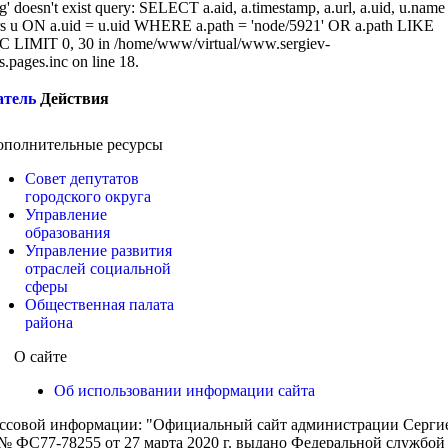
g' doesn't exist query: SELECT a.aid, a.timestamp, a.url, a.uid, u.name
 u ON a.uid = u.uid WHERE a.path = 'node/5921' OR a.path LIKE
 LIMIT 0, 30 in /home/www/virtual/www.sergiev-
cs.pages.inc on line 18.
атель
Действия
ополнительные ресурсы
Совет депутатов
городского округа
Управление
образования
Управление развития
отраслей социальной
сферы
Общественная палата
района
О сайте
Об использовании информации сайта
ассовой информации: "Официальный сайт администрации Сергиев
 ФС77-78255 от 27 марта 2020 г. выдано Федеральной службой п