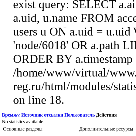
exist query: SELECT a.aid
a.uid, u.name FROM acc
users u ON a.uid = u.ui
'node/6018' OR a.path L
ORDER BY a.timestamp 
/home/www/virtual/www.
reg.ru/html/modules/statis
on line 18.
Время
Источник отсылки
Пользователь
Действия
No statistics available.
Основные разделы
Дополнительные ресурсы