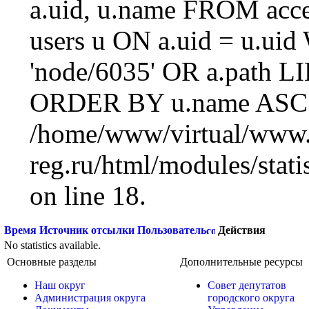
a.uid, u.name FROM acc
users u ON a.uid = u.ui
'node/6035' OR a.path L
ORDER BY u.name ASC L
/home/www/virtual/www.
reg.ru/html/modules/statis
on line 18.
Время
Источник отсылки
Пользователь
Действия
No statistics available.
Основные разделы
Дополнительные ресурсы
Наш округ
Совет депутатов
Администрация округа
городского округа