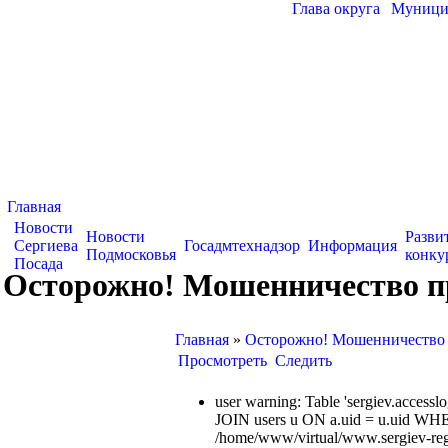
Глава округа
|
Муницип
Главная
Новости
Новости
Разви
Сергиева
Госадмтехнадзор
Информация
Подмосковья
конку
Посада
Осторожно! Мошенничество пр
Главная
»
Осторожно! Мошенничество п
Просмотреть
Следить
user warning: Table 'sergiev.acce
JOIN users u ON a.uid = u.uid WHE
/home/www/virtual/www.sergiev-reg.ru