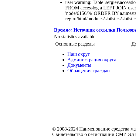
user warning: Table 'sergiev.accesslo
FROM accesslog a LEFT JOIN users
'node/6156/%' ORDER BY a.timest
reg.ru/html/modules/statistics/statisti
Время
Источник отсылки
Пользов
No statistics available.
Основные разделы
Д
Наш округ
Администрация округа
Документы
Обращения граждан
© 2008-2024 Наименование средства м
Свидетельство о регистрации СМИ Эл №