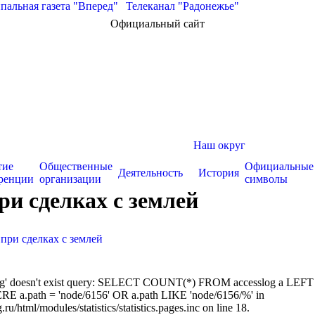
альная газета "Вперед"
|
Телеканал "Радонежье"
Официальный сайт
Наш округ
тие
Общественные
Официальные
Деятельность
История
ренции
организации
символы
и сделках с землей
ри сделках с землей
sslog' doesn't exist query: SELECT COUNT(*) FROM accesslog a LEFT
RE a.path = 'node/6156' OR a.path LIKE 'node/6156/%' in
/html/modules/statistics/statistics.pages.inc on line 18.