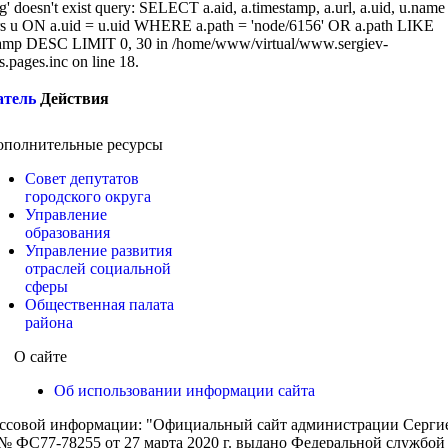
g' doesn't exist query: SELECT a.aid, a.timestamp, a.url, a.uid, u.name
 u ON a.uid = u.uid WHERE a.path = 'node/6156' OR a.path LIKE
amp DESC LIMIT 0, 30 in /home/www/virtual/www.sergiev-
cs.pages.inc on line 18.
атель
Действия
ополнительные ресурсы
Совет депутатов
городского округа
Управление
образования
Управление развития
отраслей социальной
сферы
Общественная палата
района
О сайте
Об использовании информации сайта
ассовой информации: "Официальный сайт администрации Сергиев
 ФС77-78255 от 27 марта 2020 г. выдано Федеральной службой п