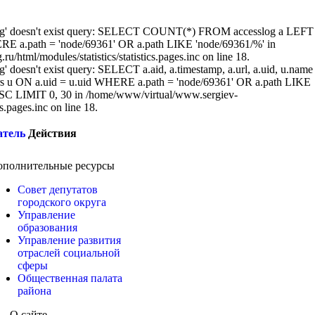
sslog' doesn't exist query: SELECT COUNT(*) FROM accesslog a LEFT
RE a.path = 'node/69361' OR a.path LIKE 'node/69361/%' in
/html/modules/statistics/statistics.pages.inc on line 18.
g' doesn't exist query: SELECT a.aid, a.timestamp, a.url, a.uid, u.name
 u ON a.uid = u.uid WHERE a.path = 'node/69361' OR a.path LIKE
C LIMIT 0, 30 in /home/www/virtual/www.sergiev-
cs.pages.inc on line 18.
атель
Действия
ополнительные ресурсы
Совет депутатов
городского округа
Управление
образования
Управление развития
отраслей социальной
сферы
Общественная палата
района
О сайте