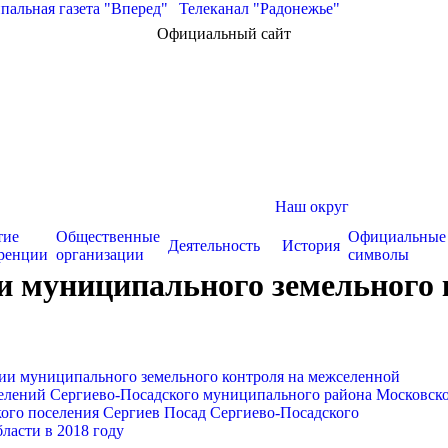
альная газета "Вперед"
|
Телеканал "Радонежье"
Официальный сайт
Наш округ
тие
Общественные
Официальные
Деятельность
История
ренции
организации
символы
 муниципального земельного к
ии муниципального земельного контроля на межселенной
селений Сергиево-Посадского муниципального района Московск
ского поселения Сергиев Посад Сергиево-Посадского
ласти в 2018 году