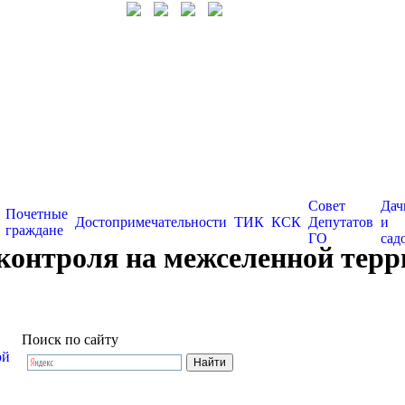
Совет
Дач
Почетные
Достопримечательности
ТИК
КСК
Депутатов
и
граждане
ГО
сад
онтроля на межселенной террит
Поиск по сайту
ой