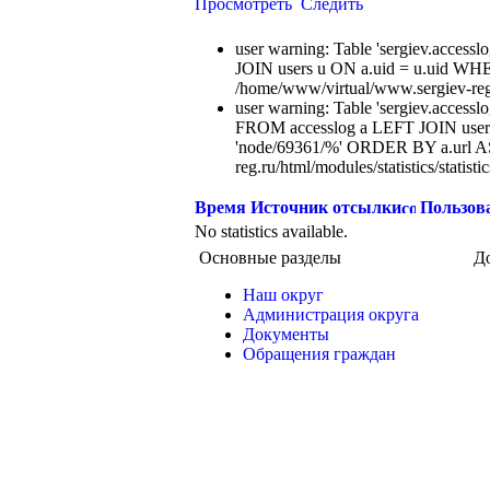
Просмотреть
Следить
user warning: Table 'sergiev.acce
JOIN users u ON a.uid = u.uid WHE
/home/www/virtual/www.sergiev-reg.ru
user warning: Table 'sergiev.accesslo
FROM accesslog a LEFT JOIN users
'node/69361/%' ORDER BY a.url AS
reg.ru/html/modules/statistics/statisti
Время
Источник отсылки
Пользов
No statistics available.
Основные разделы
Д
Наш округ
Администрация округа
Документы
Обращения граждан