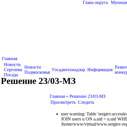
Глава округа
|
Муницип
Главная
Новости
Новости
Разви
Сергиева
Госадмтехнадзор
Информация
Подмосковья
конку
Посада
Решение 23/03-МЗ
Главная
»
Решение 23/03-МЗ
Просмотреть
Следить
user warning: Table 'sergiev.acce
JOIN users u ON a.uid = u.uid WHE
/home/www/virtual/www.sergiev-reg.ru