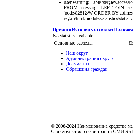
user warning: Table 'sergiev.accesslo
FROM accesslog a LEFT JOIN users
'node/82812/%' ORDER BY a.timest
reg.ru/html/modules/statistics/statisti
Время
Источник отсылки
Пользов
No statistics available.
Основные разделы
Д
Наш округ
Администрация округа
Документы
Обращения граждан
© 2008-2024 Наименование средства м
Свидетельство о регистрации СМИ Эл №