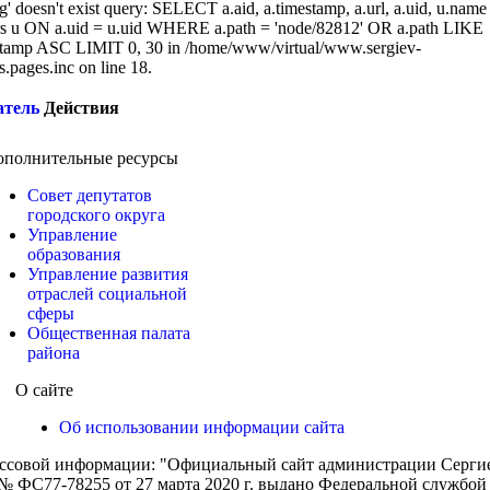
g' doesn't exist query: SELECT a.aid, a.timestamp, a.url, a.uid, u.name
 u ON a.uid = u.uid WHERE a.path = 'node/82812' OR a.path LIKE
amp ASC LIMIT 0, 30 in /home/www/virtual/www.sergiev-
cs.pages.inc on line 18.
атель
Действия
ополнительные ресурсы
Совет депутатов
городского округа
Управление
образования
Управление развития
отраслей социальной
сферы
Общественная палата
района
О сайте
Об использовании информации сайта
ассовой информации: "Официальный сайт администрации Сергиев
 ФС77-78255 от 27 марта 2020 г. выдано Федеральной службой п