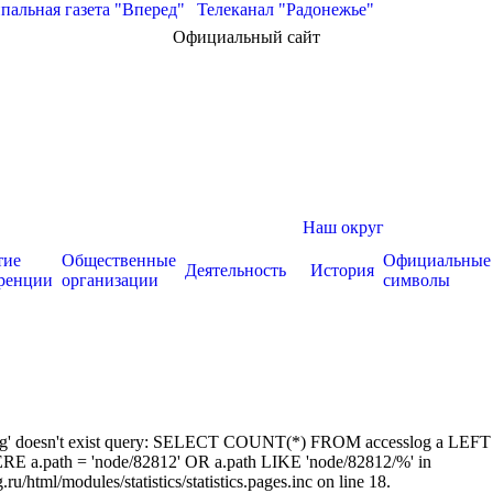
альная газета "Вперед"
|
Телеканал "Радонежье"
Официальный сайт
Наш округ
тие
Общественные
Официальные
Деятельность
История
ренции
организации
символы
sslog' doesn't exist query: SELECT COUNT(*) FROM accesslog a LEFT
RE a.path = 'node/82812' OR a.path LIKE 'node/82812/%' in
/html/modules/statistics/statistics.pages.inc on line 18.