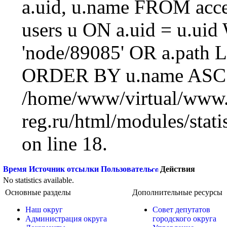
a.uid, u.name FROM acc
users u ON a.uid = u.ui
'node/89085' OR a.path 
ORDER BY u.name ASC L
/home/www/virtual/www.
reg.ru/html/modules/statis
on line 18.
Время
Источник отсылки
Пользователь
Действия
No statistics available.
Основные разделы
Дополнительные ресурсы
Наш округ
Совет депутатов
Администрация округа
городского округа