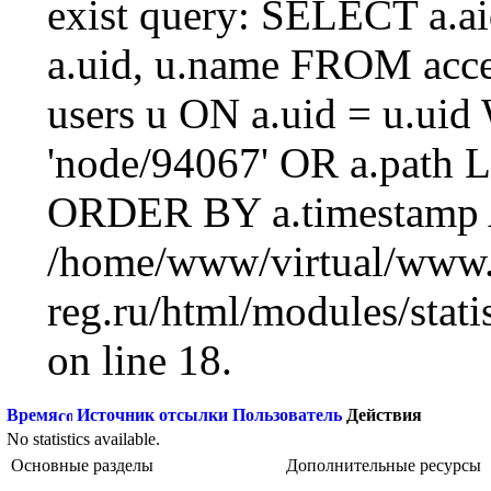
exist query: SELECT a.aid
a.uid, u.name FROM acc
users u ON a.uid = u.ui
'node/94067' OR a.path 
ORDER BY a.timestamp 
/home/www/virtual/www.
reg.ru/html/modules/statis
on line 18.
Время
Источник отсылки
Пользователь
Действия
No statistics available.
Основные разделы
Дополнительные ресурсы