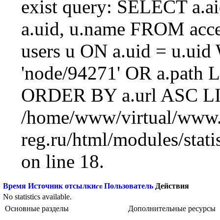
exist query: SELECT a.aid
a.uid, u.name FROM acc
users u ON a.uid = u.ui
'node/94271' OR a.path 
ORDER BY a.url ASC LI
/home/www/virtual/www.
reg.ru/html/modules/statis
on line 18.
Время
Источник отсылки
Пользователь
Действия
No statistics available.
Основные разделы
Дополнительные ресурсы